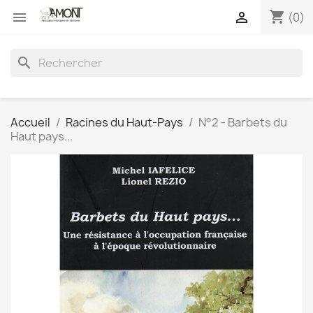
shopping_cart


(0)
search
Accueil
Racines du Haut-Pays
N°2 - Barbets du
Haut pays...